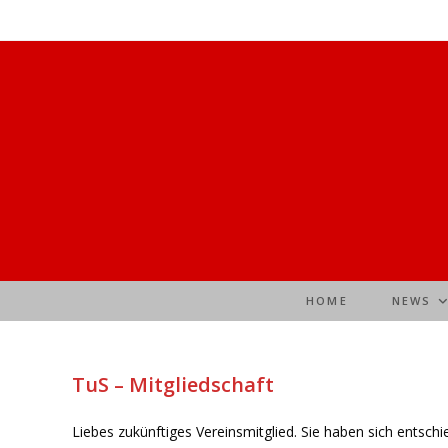
Zum
Inhalt
springen
HOME
NEWS
TuS – Mitgliedschaft
Liebes zukünftiges Vereinsmitglied. Sie haben sich entsch