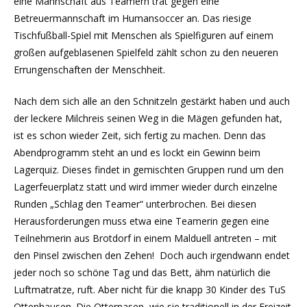
eine Mannschaft aus Teamern trat gegen eine
Betreuermannschaft im Humansoccer an. Das riesige
Tischfußball-Spiel mit Menschen als Spielfiguren auf einem
großen aufgeblasenen Spielfeld zählt schon zu den neueren
Errungenschaften der Menschheit.
Nach dem sich alle an den Schnitzeln gestärkt haben und auch
der leckere Milchreis seinen Weg in die Mägen gefunden hat,
ist es schon wieder Zeit, sich fertig zu machen. Denn das
Abendprogramm steht an und es lockt ein Gewinn beim
Lagerquiz. Dieses findet in gemischten Gruppen rund um den
Lagerfeuerplatz statt und wird immer wieder durch einzelne
Runden „Schlag den Teamer“ unterbrochen. Bei diesen
Herausforderungen muss etwa eine Teamerin gegen eine
Teilnehmerin aus Brotdorf in einem Malduell antreten – mit
den Pinsel zwischen den Zehen! Doch auch irgendwann endet
jeder noch so schöne Tag und das Bett, ähm natürlich die
Luftmatratze, ruft. Aber nicht für die knapp 30 Kinder des TuS
Ottenhausen. Die Otternasen, wie sie traditionell in der Freizeit